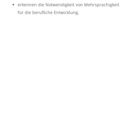
erkennen die Notwendigkeit von Mehrsprachigkeit
für die berufliche Entwicklung.
Woman vector created by freepik - www.freepik.com