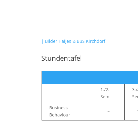
| Bilder Haijes & BBS Kirchdorf
Stundentafel
1./2.
3./
Sem
S
Business
–
Behaviour