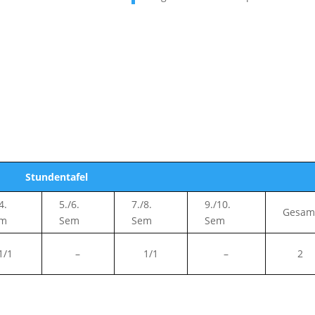
Stundentafel
4.
5./6.
7./8.
9./10.
Gesam
em
Sem
Sem
Sem
1/1
–
1/1
–
2