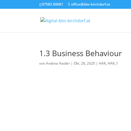
07582 60681
office@bbs-kirchdorf.at
1.3 Business Behaviour
von
Andrea Haider
|
Okt. 28, 2020
|
HAK
,
HAK_1