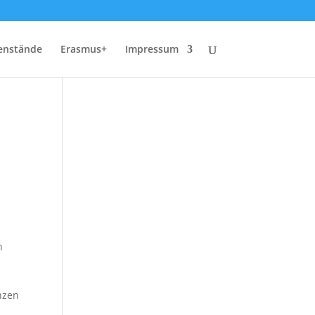
enstände
Erasmus+
Impressum
n
nzen