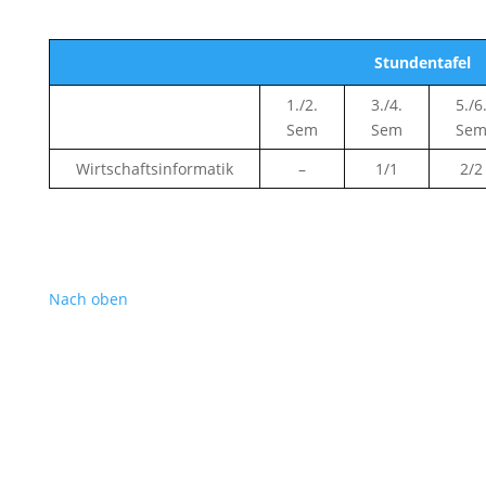
Stundentafel
1./2.
3./4.
5./6
Sem
Sem
Se
Wirtschaftsinformatik
–
1/1
2/2
Nach oben