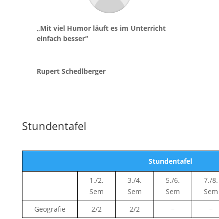
„Mit viel Humor läuft es im Unterricht
einfach besser“
Rupert Schedlberger
Stundentafel
Stundentafel
1./2.
3./4.
5./6.
7./8.
Sem
Sem
Sem
Sem
Geografie
2/2
2/2
–
–