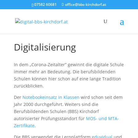
07582 60681
office@bbs-kirchdorf.at
Digitalisierung
In dem „Corona-Zeitalter“ gewinnt die digitale Schule
immer mehr an Bedeutung. Die berufsbildenden
Schulen können hier schon auf eine lange Tradition
zurückblicken.
Der
Notebookeinsatz in Klassen
wird schon seit dem
Jahr 2000 durchgeführt. Weiters sind die
Berufsbildenden Schulen (BBS) Kirchdorf
autorisierter Prüfungsstandort für
MOS- und MTA-
Zertifikate
.
Die BBS verwendet die Lernplattform
eduvidual
und