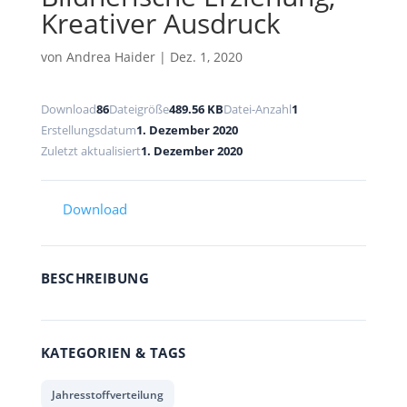
Kreativer Ausdruck
von
Andrea Haider
|
Dez. 1, 2020
Download
86
Dateigröße
489.56 KB
Datei-Anzahl
1
Erstellungsdatum
1. Dezember 2020
Zuletzt aktualisiert
1. Dezember 2020
Download
BESCHREIBUNG
KATEGORIEN & TAGS
Jahresstoffverteilung