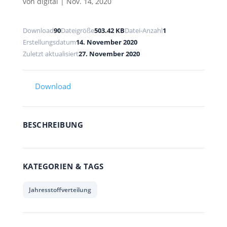
von
digital
|
Nov. 14, 2020
Download
90
Dateigröße
503.42 KB
Datei-Anzahl
1
Erstellungsdatum
14. November 2020
Zuletzt aktualisiert
27. November 2020
Download
BESCHREIBUNG
KATEGORIEN & TAGS
Jahresstoffverteilung