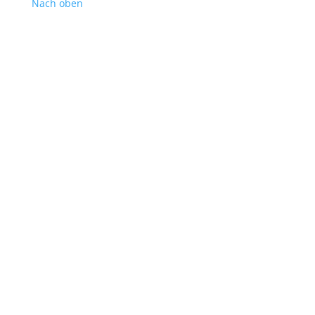
Nach oben
Woman vector created by freepik - www.freepik.com