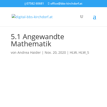
07582 60681
office@bbs-kirchdorf.at
5.1 Angewandte
Mathematik
von
Andrea Haider
|
Nov. 20, 2020
|
HLW
,
HLW_5