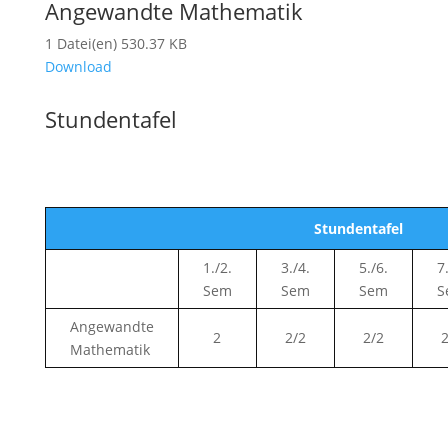
Angewandte Mathematik
1 Datei(en)
530.37 KB
Download
Stundentafel
Stundentafel
1./2.
3./4.
5./6.
7
Sem
Sem
Sem
S
Angewandte
2
2/2
2/2
2
Mathematik