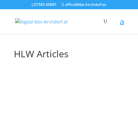
07582 60681
office@bbs-kirchdorf.at
HLW Articles
4.1 Geschichte und politische
Bildung
Die Geschichte lehrt die Menschen, dass die
Geschichte die Menschen nichts lehrt.
Mahatma Gandhi Das Bewusstsein für
Vergangenes zeichnet den...