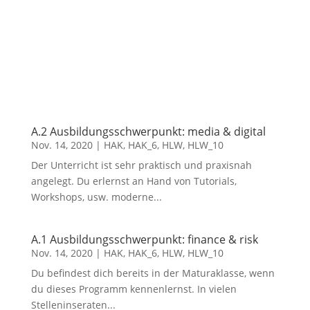
Exportabteilungen internationaler Firmen
Reisetätigkeit ins Ausland Studium: Marketing
bzw. Internationale BWL Englisch als zweite
Unterrichtssprache...
Lesen Sie mehr
A.2 Ausbildungsschwerpunkt: media & digital
Nov. 14, 2020
|
HAK
,
HAK_6
,
HLW
,
HLW_10
Der Unterricht ist sehr praktisch und praxisnah
angelegt. Du erlernst an Hand von Tutorials,
Workshops, usw. moderne...
A.1 Ausbildungsschwerpunkt: finance & risk
Nov. 14, 2020
|
HAK
,
HAK_6
,
HLW
,
HLW_10
Du befindest dich bereits in der Maturaklasse, wenn
du dieses Programm kennenlernst. In vielen
Stelleninseraten...